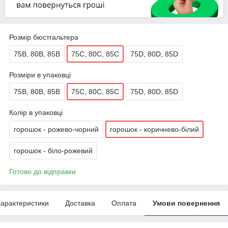
Розмір бюстгальтера
75B, 80B, 85B
75C, 80C, 85C
75D, 80D, 85D
Розміри в упаковці
75B, 80B, 85B
75C, 80C, 85C
75D, 80D, 85D
Колір в упаковці
горошок - рожево-чорний
горошок - коричнево-білий
горошок - біло-рожевий
Готово до відправки
арактеристики
Доставка
Оплата
Умови повернення