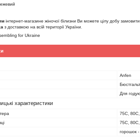
 бежевий
им
інтернет-магазине жіночої білизни Ви можете цілу добу замовити
ka
з доставкою на всій території України.
sembling for Ukraine
ки
Anfen
Бюстгаль
Для году
ицькі характеристики
ьтера
75C, 80C
вці
75C, 80C
горошок 