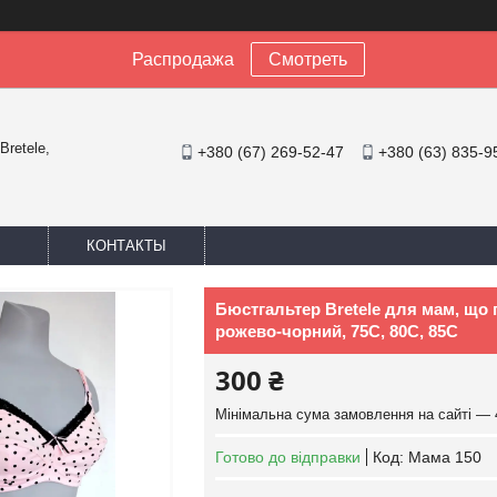
Распродажа
Смотреть
Bretele,
+380 (67) 269-52-47
+380 (63) 835-9
КОНТАКТЫ
Бюстгальтер Bretele для мам, що 
рожево-чорний, 75C, 80C, 85C
300 ₴
Мінімальна сума замовлення на сайті — 
Готово до відправки
Код:
Мама 150