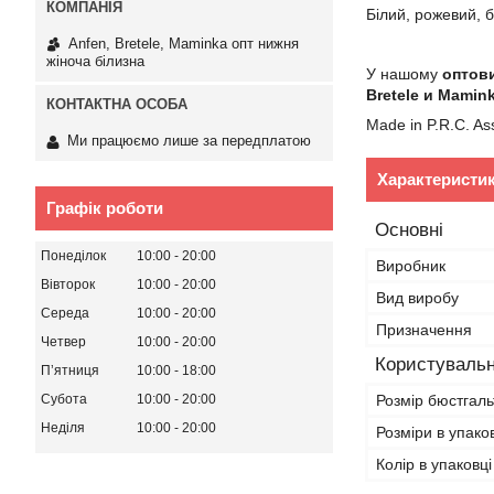
Білий, рожевий,
Anfen, Bretele, Maminka опт нижня
жіноча білизна
У нашому
оптов
Bretele и Mamin
Made in P.R.C. As
Ми працюємо лише за передплатою
Характеристи
Графік роботи
Основні
Понеділок
10:00
20:00
Виробник
Вівторок
10:00
20:00
Вид виробу
Середа
10:00
20:00
Призначення
Четвер
10:00
20:00
Користувальн
Пʼятниця
10:00
18:00
Розмір бюстгал
Субота
10:00
20:00
Неділя
10:00
20:00
Розміри в упако
Колір в упаковці