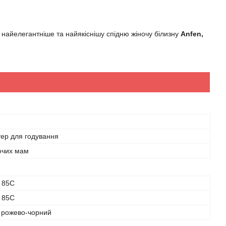
 найелегантніше та найякіснішу спідню жіночу білизну
Anfen,
тер для годування
ючих мам
, 85C
, 85C
- рожево-чорний