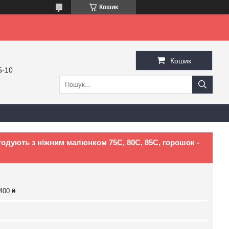
Кошик
Кошик
5-10
годують з ніжним малюнком 75C, 80C, 85C, горошок -
400 ₴