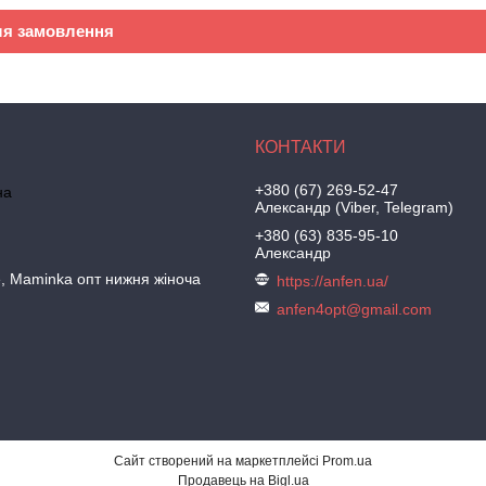
ля замовлення
+380 (67) 269-52-47
на
Александр (Viber, Telegram)
+380 (63) 835-95-10
Александр
le, Maminka опт нижня жіноча
https://anfen.ua/
anfen4opt@gmail.com
Сайт створений на маркетплейсі
Prom.ua
Продавець на Bigl.ua