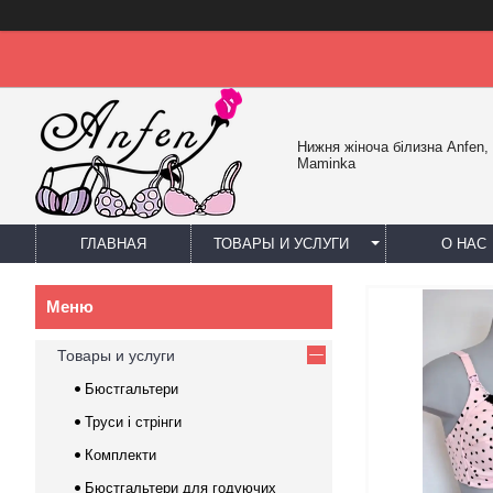
Нижня жіноча білизна Anfen, 
Maminka
ГЛАВНАЯ
ТОВАРЫ И УСЛУГИ
О НАС
Товары и услуги
Бюстгальтери
Труси і стрінги
Комплекти
Бюстгальтери для годуючих