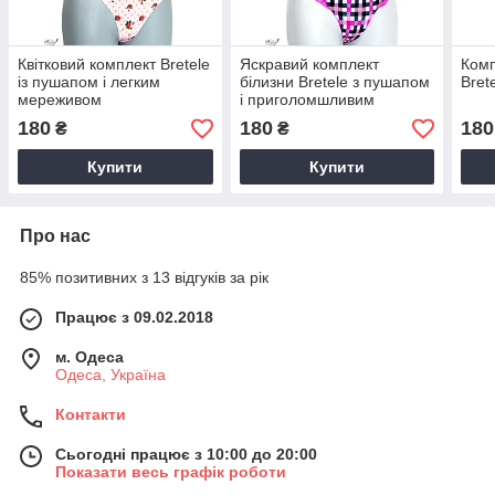
Квітковий комплект Bretele
Яскравий комплект
Комп
із пушапом і легким
білизни Bretele з пушапом
Bret
мереживом
і приголомшливим
мереживом
180
180
180
₴
₴
Купити
Купити
Про нас
85% позитивних з 13 відгуків за рік
Працює з 09.02.2018
м. Одеса
Одеса, Україна
Контакти
Сьогодні працює з 10:00 до 20:00
Показати весь графік роботи