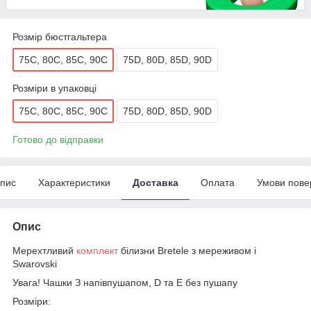
Розмір бюстгальтера
75C, 80C, 85C, 90C
75D, 80D, 85D, 90D
Розміри в упаковці
75C, 80C, 85C, 90C
75D, 80D, 85D, 90D
Готово до відправки
пис
Характеристики
Доставка
Оплата
Умови пове
Опис
Мерехтливий
комплект
білизни Bretele з мереживом і
Swarovski
Увага! Чашки З напівпушапом, D та Е без пушапу
Розміри: