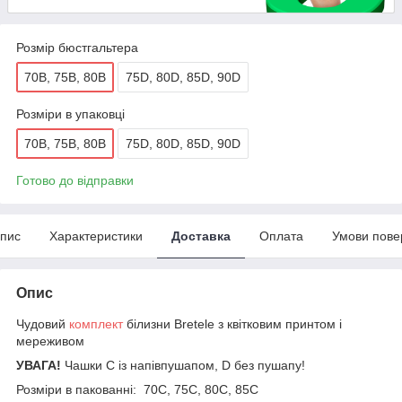
Розмір бюстгальтера
70B, 75B, 80B
75D, 80D, 85D, 90D
Розміри в упаковці
70B, 75B, 80B
75D, 80D, 85D, 90D
Готово до відправки
пис
Характеристики
Доставка
Оплата
Умови пове
Опис
Чудовий
комплект
білизни Bretele з квітковим принтом і
мереживом
УВАГА!
Чашки C із напівпушапом, D без пушапу!
Розміри в пакованні:
70C, 75C, 80C, 85C