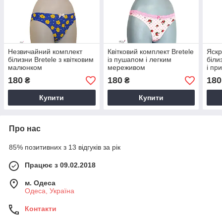
Незвичайний комплект
Квітковий комплект Bretele
Яскр
білизни Bretele з квітковим
із пушапом і легким
біли
малюнком
мереживом
і пр
мер
180
180
180
₴
₴
Купити
Купити
Про нас
85% позитивних з 13 відгуків за рік
Працює з 09.02.2018
м. Одеса
Одеса, Україна
Контакти