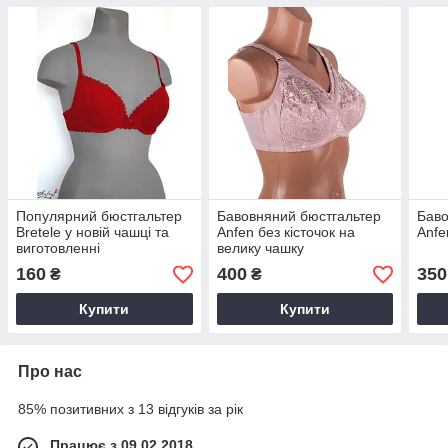
Популярний бюстгальтер
Бавовняний бюстгальтер
Баво
Bretele у новій чашці та
Anfen без кісточок на
Anfe
виготовленні
велику чашку
160
400
350
₴
₴
Купити
Купити
Про нас
85% позитивних з 13 відгуків за рік
Працює з 09.02.2018