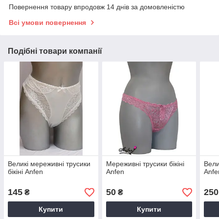
Повернення товару впродовж 14 днів за домовленістю
Всі умови повернення
Подібні товари компанії
Великі мереживні трусики
Мереживні трусики бікіні
Вели
бікіні Anfen
Anfen
Anfe
145
50
250
₴
₴
Купити
Купити